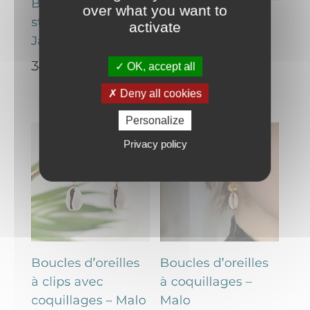
Boucles d’oreilles
over what you want to
style Indonésien –
Boucles d’oreilles
activate
Jackie
créoles à clips
fleuries – Eva
34,00
€
OK, accept all
34,00
€
Deny all cookies
Personalize
Privacy policy
Boucles d’oreilles
Boucles d’oreilles
à clips avec
à coquillages –
coquillages – Malo
Malo