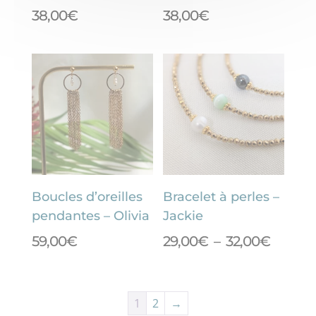
38,00
€
38,00
€
Boucles d’oreilles
Bracelet à perles –
pendantes – Olivia
Jackie
Plage
59,00
€
29,00
€
–
32,00
€
de
prix :
29,00€
1
2
→
à