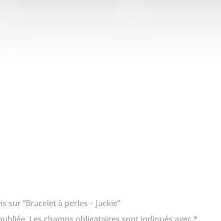
–
Jackie
is sur “Bracelet à perles – Jackie”
publiée.
Les champs obligatoires sont indiqués avec
*