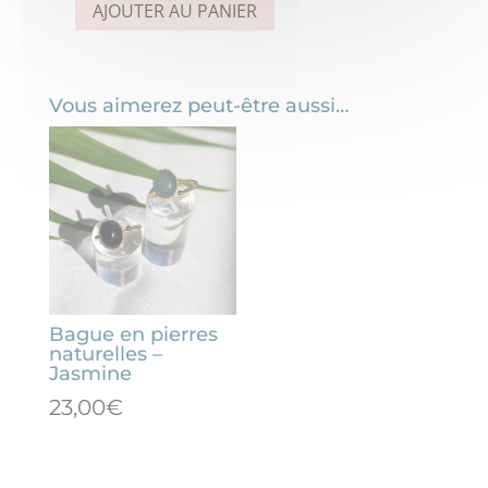
AJOUTER AU PANIER
quantité
de
Boucles
Vous aimerez peut-être aussi…
d'oreilles
indiennes
à
clips
–
Jasmine
Bague en pierres
naturelles –
Jasmine
23,00
€