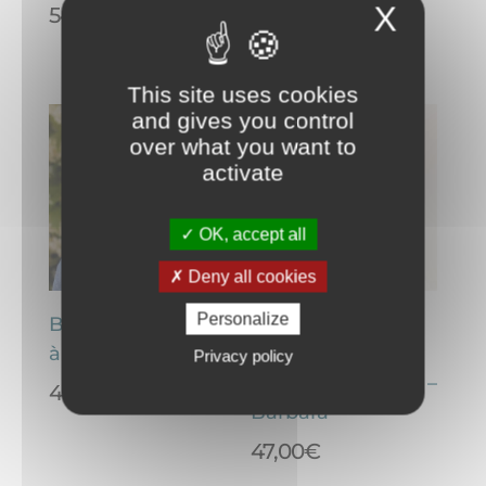
Samantha
X
54,00
€
54,00
€
This site uses cookies
and gives you control
over what you want to
activate
OK, accept all
Deny all cookies
Personalize
Boucles d’oreilles
Boucles d’oreilles
à feuilles – Alma
à clips de style
Privacy policy
précolombiennes –
44,00
€
Barbara
47,00
€