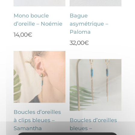
Mono boucle
Bague
d’oreille – Noémie
asymétrique –
Paloma
14,00
€
32,00
€
Boucles d’oreilles
à clips bleues –
Boucles d’oreilles
Samantha
bleues –