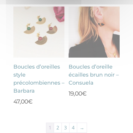
Boucles d’oreilles
Boucles d’oreille
style
écailles brun noir –
précolombiennes –
Consuela
Barbara
19,00
€
47,00
€
1
2
3
4
→