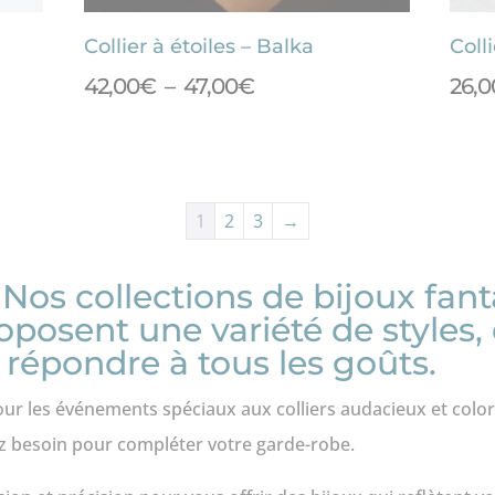
Collier à étoiles – Balka
Coll
Plage
42,00
€
–
47,00
€
26,0
de
prix :
42,00€
à
1
2
3
→
47,00€
: Nos collections de bijoux fan
roposent une variété de styles
 répondre à tous les goûts.
 pour les événements spéciaux aux colliers audacieux et colo
z besoin pour compléter votre garde-robe.