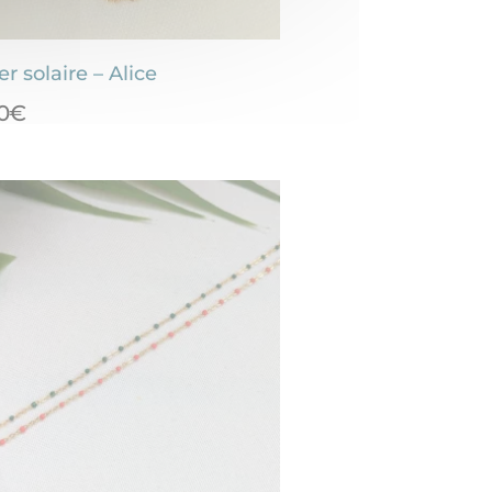
er solaire – Alice
0
€