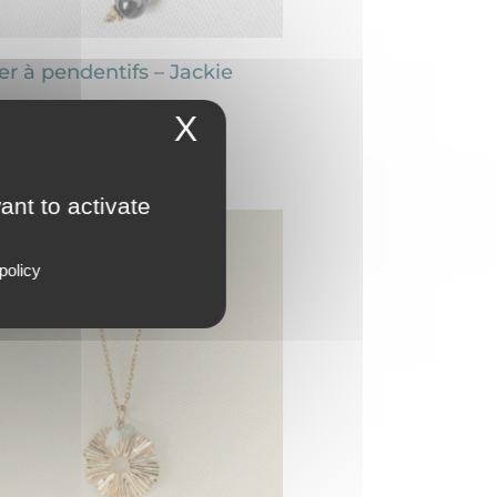
ier à pendentifs – Jackie
Plage
0
€
–
31,00
€
X
de
prix :
26,00€
ant to activate
à
31,00€
policy