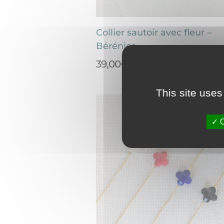
Collier sautoir avec fleur –
Bérénice
39,00
€
This site uses
O