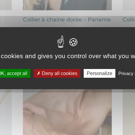
Collier à chaine dorée – Paname
Coll
42,00
€
26,0
 cookies and gives you control over what you w
K, accept all
Deny all cookies
Personalize
Privacy 