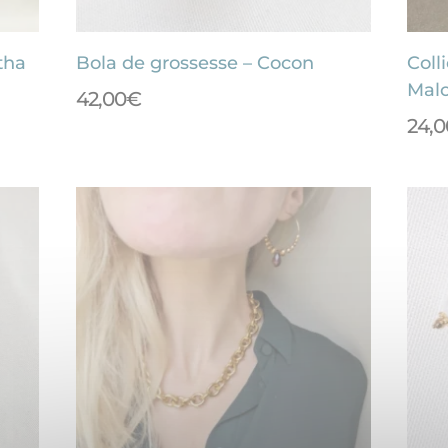
tha
Bola de grossesse – Cocon
Coll
Mal
42,00
€
24,0