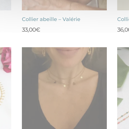
Collier abeille – Valérie
Colli
33,00
€
36,0