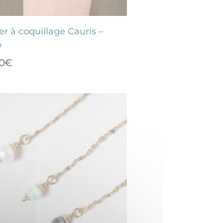
ier à coquillage Cauris –
o
0
€