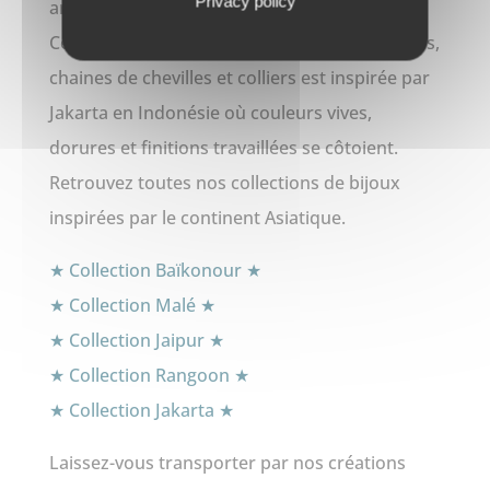
31,00€
Privacy policy
artisanaux faits mains Jakarta.
Cette collection de bracelets, boucles d’oreilles,
chaines de chevilles et colliers est inspirée par
Jakarta en Indonésie où couleurs vives,
dorures et finitions travaillées se côtoient.
Retrouvez toutes nos collections de bijoux
inspirées par le continent Asiatique.
★ Collection Baïkonour ★
★ Collection Malé ★
★ Collection Jaipur ★
★ Collection Rangoon ★
★ Collection Jakarta ★
Laissez-vous transporter par nos créations