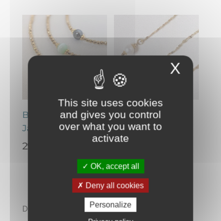
X
This site uses cookies
and gives you control
Bracelet à perles –
Collier à
over what you want to
Jackie
pendentifs –
activate
Jackie
Plage
29,00
€
–
32,00
€
de
Plage
26,00
€
–
31,00
€
OK, accept all
prix :
de
29,00€
prix :
Deny all cookies
à
26,00€
Personalize
Découvrez la collection de bijoux fantaisie
32,00€
à