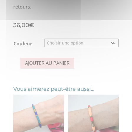
retours.
36,00
€
Couleur
AJOUTER AU PANIER
quantité
de
Collier
Vous aimerez peut-être aussi…
ethnique
de
couleur
–