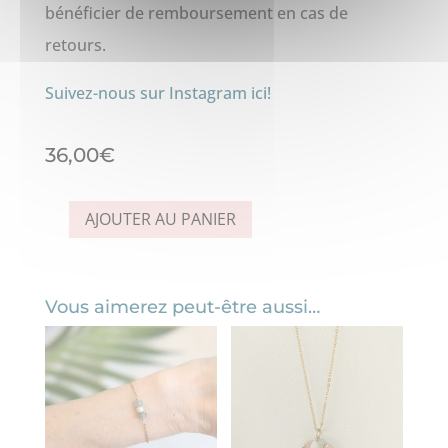
bénéficier de remboursement en cas de
retours.
Suivez-nous sur Instagram ici!
36,00
€
AJOUTER AU PANIER
quantité
de
Boucles
Vous aimerez peut-être aussi…
d'oreilles
longues
–
Alice