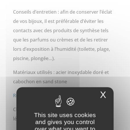
Conseils d’entretien : afin de conserver l’éclat
de vos bijoux, il est préférable d’éviter les
contacts avec des produits de synthèse tels
que les parfums ou crèmes et de les retirer
lors d’exposition à l’humidité (toilette, plage,
piscine, plongée…).
Matériaux utilisés : acier inoxydable doré et
cabochon en sand stone
X
Retrouvez toutes nos autres bagues ici !
Chaque bijou est unique et peut présenter de
This site uses cookies
légères variations d’un bijou à l’autre.
and gives you control
over what you want to