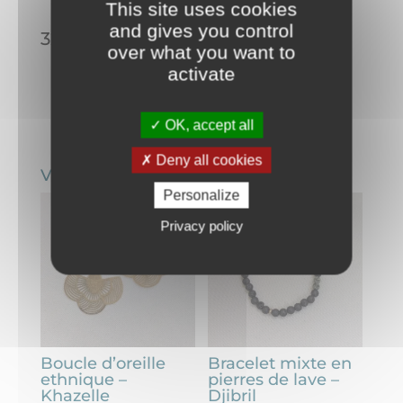
This site uses cookies
and gives you control
32,00
€
over what you want to
activate
AJOUTER AU PANIER
quantité
OK, accept all
de
Deny all cookies
Bague
Vous aimerez peut-être aussi…
bleue
Personalize
–
Privacy policy
Khazelle
Boucle d’oreille
Bracelet mixte en
ethnique –
pierres de lave –
Khazelle
Djibril