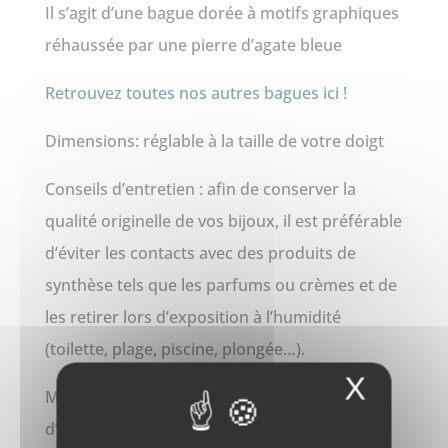
Il s’agit d’une bague dorée à motifs graphiques
réhaussée par une pierre d’agate bleue
Retrouvez toutes nos autres bagues ici !
Dimensions: réglable à la taille de votre doigt
Conseils d’entretien : afin de conserver la
qualité originelle de vos bijoux, il est préférable
d’éviter les contacts avec des produits de
synthèse tels que les parfums ou crèmes et de
les retirer lors d’exposition à l’humidité
(toilette, plage, piscine, plongée…).
X
Matériaux utilisés : acier inoxydable, pierre
d’agate teintée