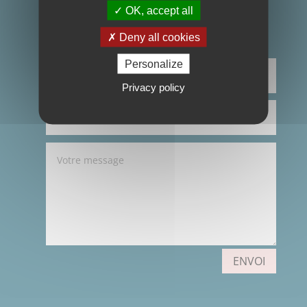
En savoir + sur les bijoux fantaisies faits
OK, accept all
mains
Deny all cookies
Personalize
Privacy policy
ENVOI