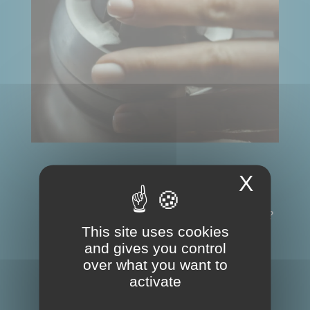
Contactez moi !
X
Vous avez envie de personnaliser un bijou ?
This site uses cookies
De me faire passer un message ? N’hésitez
and gives you control
pas à renseigner le formulaire et je
over what you want to
activate
reviendrai rapidement vers vous !