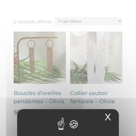
2 résultats affichés
Boucles d’oreilles
Collier sautoir
pendantes – Olivia
fantaisie – Olivia
59,00
€
49,00
€
X